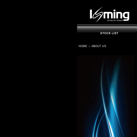
HOME
＞
ABOUT US