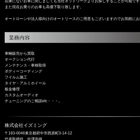
在庫にないお車に関しましても当社ネットワークよりお探しすることが可能です
また現在お乗りのお車も高価下取り致します。
オートローンや法人様向けのオートリースのご用意もございますのでお気軽にお
車輌販売から買取
オークション代行
メンテナンス・車検取得
ボディーコーティング
フイルム施工
タイヤ・アルミホイール
板金修理
カスタムオーディオ
チューニングのご相談etc・・・。
株式会社イズミング
〒183-0046東京都府中市西原町3-14-12
代表取締役 中澤崇雄